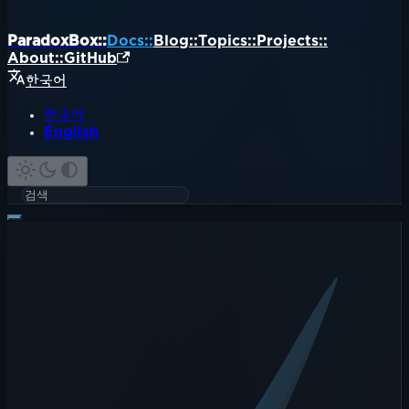
ParadoxBox::
Docs::
Blog::
Topics::
Projects::
About::
GitHub
한국어
한국어
English