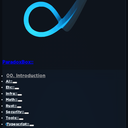
ParadoxBox::
00. Introduction
AI::
Etc::
Infra::
Math::
Rust::
Security::
Tools::
Typescript::