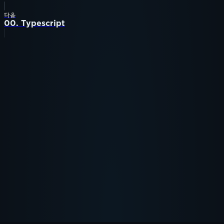
다음
00. Typescript